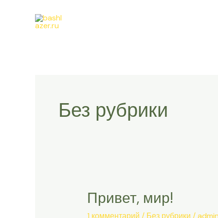
Перейти
к
содержимому
Без рубрики
Привет, мир!
Привет,
мир!
1 комментарий
/
Без рубрики
/
admi