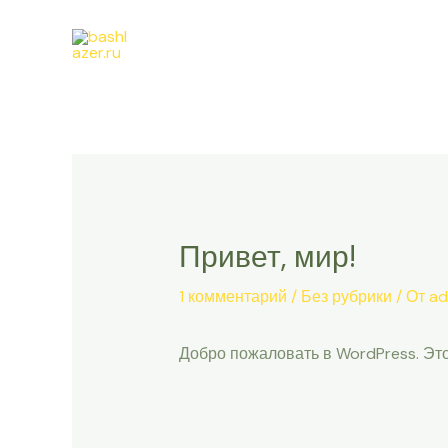
Перейти
к
содержимому
Привет, мир!
1 комментарий
/
Без рубрики
/ От
ad
Добро пожаловать в WordPress. Это